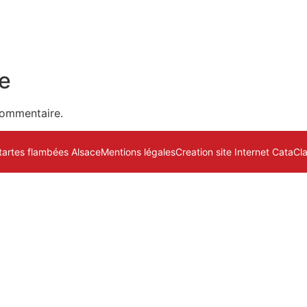
e
commentaire.
tartes flambées Alsace
Mentions légales
Creation site Internet CataCl